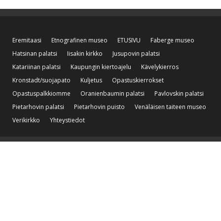
Eremitaasi
Etnografinen museo
ETUSIVU
Faberge museo
Hatsinan palatsi
Iisakin kirkko
Jusupovin palatsi
Katariinan palatsi
Kaupungin kiertoajelu
Kävelykierros
Kronstadt/suojapato
Kuljetus
Opastuskierrokset
Opastuspalkkiomme
Oranienbaumin palatsi
Pavlovskin palatsi
Pietarhovin palatsi
Pietarhovin puisto
Venäläisen taiteen museo
Verikirkko
Yhteystiedot